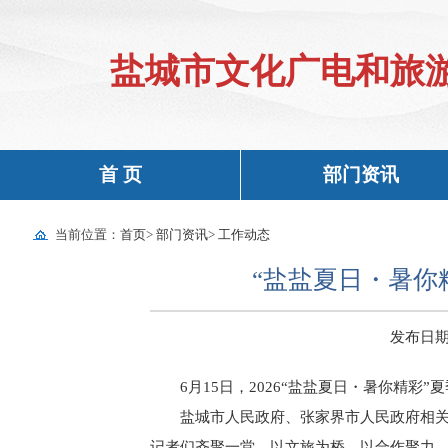
盐城市文化广电和旅
首 页
部门资讯
当前位置：
首页
>
部门资讯
>
工作动态
“盐盐夏日・暑你
发布日期：2
6月15日，2026“盐盐夏日・暑你精
盐城市人民政府、张家界市人民政府相
记者们齐聚一堂，以文旅为桥，以合作聚力